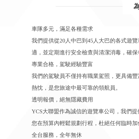
車隊多元，滿足各種需求
我們提供從20人中巴到45人大巴的各式遊
適，並定期進行安全檢查與清潔消毒，確保
專業合格，駕駛經驗豐富
我們的駕駛員不僅持有職業駕照，更具備豐
熱忱，是您旅途中最可靠的領航員。
透明報價，絕無隱藏費用
YCS大聯盟作為誠信的遊覽車公司，我們
您在預算內輕鬆規劃行程，杜絕任何臨時加
全台服務，全年無休