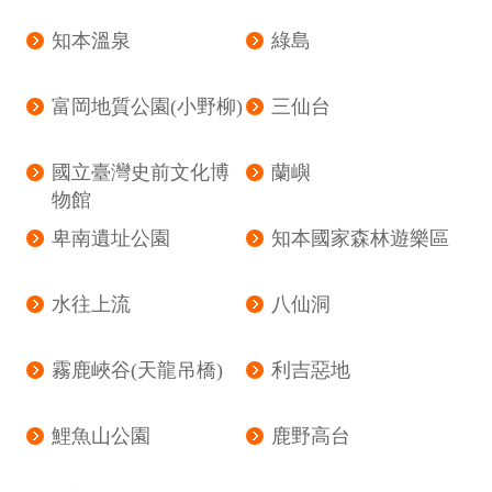
知本溫泉
綠島
富岡地質公園(小野柳)
三仙台
國立臺灣史前文化博
蘭嶼
物館
卑南遺址公園
知本國家森林遊樂區
水往上流
八仙洞
霧鹿峽谷(天龍吊橋)
利吉惡地
鯉魚山公園
鹿野高台