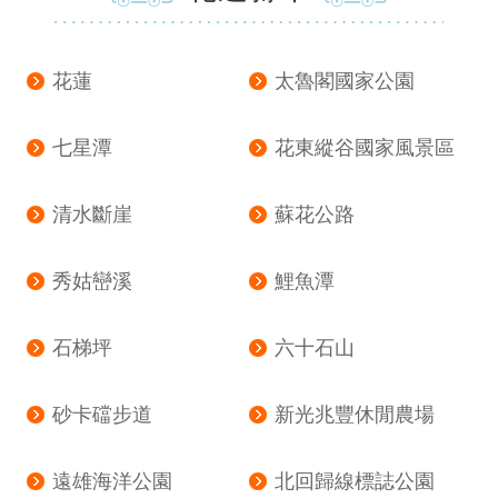
花蓮
太魯閣國家公園
七星潭
花東縱谷國家風景區
清水斷崖
蘇花公路
秀姑巒溪
鯉魚潭
石梯坪
六十石山
砂卡礑步道
新光兆豐休閒農場
遠雄海洋公園
北回歸線標誌公園